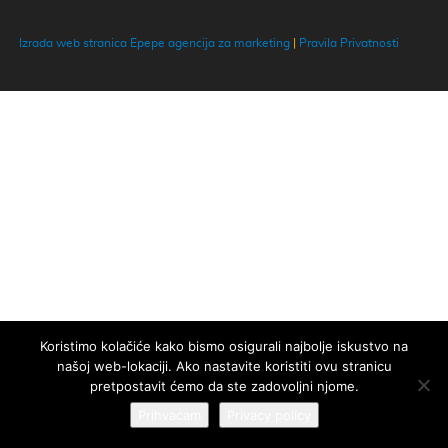
Izrada web stranica Epepe agencija za marketing
|
Pravila Privatnosti
Koristimo kolačiće kako bismo osigurali najbolje iskustvo na
našoj web-lokaciji. Ako nastavite koristiti ovu stranicu
pretpostavit ćemo da ste zadovoljni njome.
Prihvaćam
Privacy policy
Naša web stranica koristi kolačiće kako bi vam osigurali najbolje
Zatvorite
iskustvo!
Više informacija