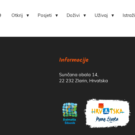
Otkrij
Posjeti
Doživi
Uživaj
Istraž
Lokvica-centar bioraznolikosti otoka Zlarina
Hrvatski centar koralja Zlarin
Informacije
Sunčana obala 14,
22 232 Zlarin, Hrvatska