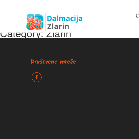
Category: Zlarin
Društvene mreže
k