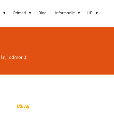
i
Odmori
Blog
Informacije
HR
šnji odmor :)
Uživaj