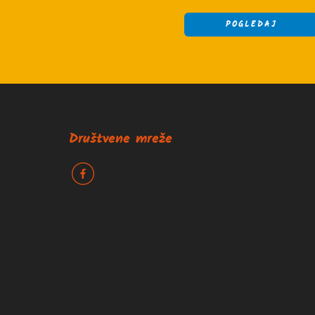
POGLEDAJ
Društvene mreže
k