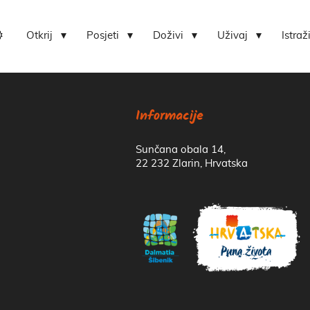
Otkrij
Posjeti
Doživi
Uživaj
Istraž
Lokvica-centar bioraznolikosti otoka Zlarina
Hrvatski centar koralja Zlarin
Informacije
Sunčana obala 14,
22 232 Zlarin, Hrvatska