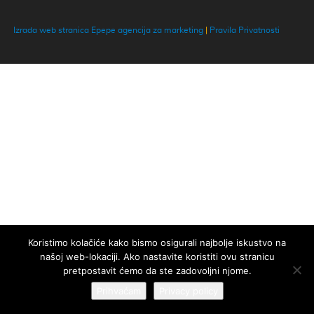
Izrada web stranica Epepe agencija za marketing
|
Pravila Privatnosti
Koristimo kolačiće kako bismo osigurali najbolje iskustvo na
našoj web-lokaciji. Ako nastavite koristiti ovu stranicu
pretpostavit ćemo da ste zadovoljni njome.
Prihvaćam
Privacy policy
Naša web stranica koristi kolačiće kako bi vam osigurali najbolje
Zatvorite
iskustvo!
Više informacija