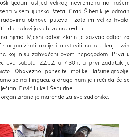
rošli tjedan, uslijed velikog nevremena na našem
sena višemilijunska šteta. Grad Šibenik je odmah
 radovima obnove puteva i zato im veliko hvala.
i i da radovi jako brzo napreduju.
i na njima, Mjesni odbor Zlarin je sazvao odbor za
će organizirati akcije i nastaviti na uređenju svih
i one koji nisu zahvaćeni ovom nepogodom. Prva u
eć ovu subotu, 22.02. u 7.30h, a prvi zadatak je
isto. Obavezno ponesite motike, lašune,grablje,
ljamo se na Fingacu, a drago nam je i reći da će se
 mještani Prvić Luke i Šepurine.
, organizirana je marenda za sve sudionike.