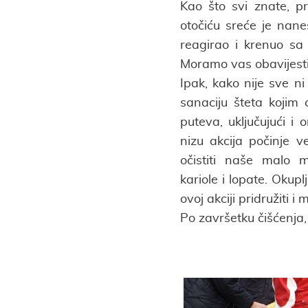
Kao što svi znate, p
otočiću sreće je nane
reagirao i krenuo sa
Moramo vas obavijestit
Ipak, kako nije sve n
sanaciju šteta kojim 
puteva, uključujući 
nizu akcija počinje v
očistiti naše malo m
kariole i lopate. Okup
ovoj akciji pridružiti i
Po završetku čišćenja