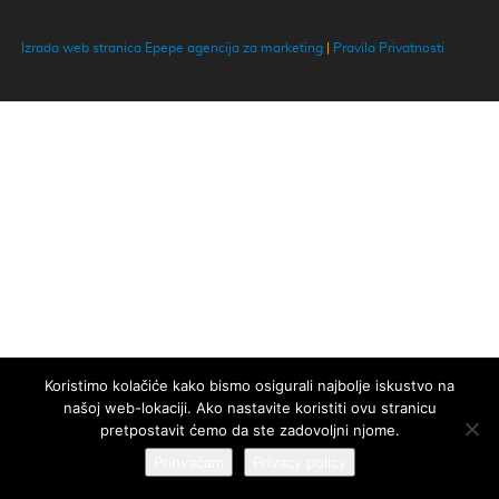
Izrada web stranica Epepe agencija za marketing
|
Pravila Privatnosti
Koristimo kolačiće kako bismo osigurali najbolje iskustvo na
našoj web-lokaciji. Ako nastavite koristiti ovu stranicu
pretpostavit ćemo da ste zadovoljni njome.
Prihvaćam
Privacy policy
Naša web stranica koristi kolačiće kako bi vam osigurali najbolje
Zatvorite
iskustvo!
Više informacija