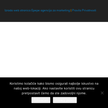
Izrada web stranica Epepe agencija za marketing
|
Pravila Privatnosti
Koristimo kolačiće kako bismo osigurali najbolje iskustvo na
našoj web-lokaciji. Ako nastavite koristiti ovu stranicu
pretpostavit ćemo da ste zadovoljni njome.
Prihvaćam
Privacy policy
Naša web stranica koristi kolačiće kako bi vam osigurali najbolje
Zatvorite
iskustvo!
Više informacija