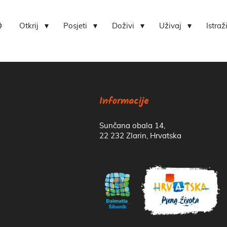
Otkrij
Posjeti
Doživi
Uživaj
Istraž
Lokvica-centar bioraznolikosti otoka Zlarina
Hrvatski centar koralja Zlarin
Informacije
Sunčana obala 14,
22 232 Zlarin, Hrvatska