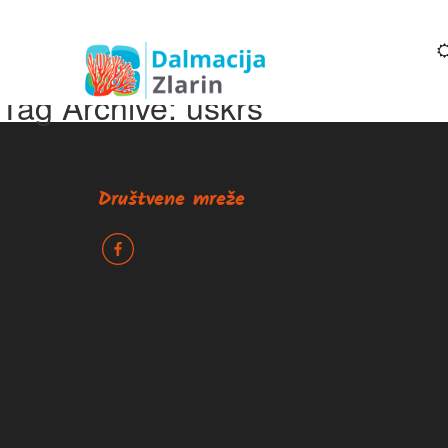
Tag Archive: uskrs
Društvene mreže
k