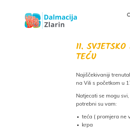
11. SVJETSK
TEĆU
Najiščekivaniji trenuta
na Vili s početkom u 1
Natjecati se mogu svi, v
potrebni su vam:
teća ( promjera ne
krpa