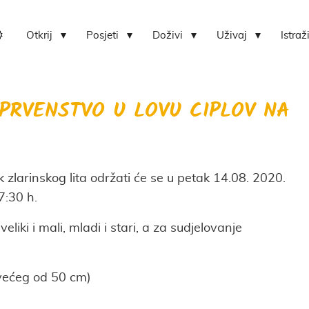
Otkrij
Posjeti
Doživi
Uživaj
Istraž
Lokvica-centar bioraznolikosti otoka Zlarina
Hrvatski centar koralja Zlarin
O PRVENSTVO U LOVU CIPLOV NA
k zlarinskog lita održati će se u petak 14.08. 2020.
7:30 h.
eliki i mali, mladi i stari, a za sudjelovanje
 većeg od 50 cm)