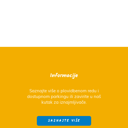
Informacije
Saznajte više o plovidbenom redu i
dostupnom parkingu ili zavirite u naš
kutak za iznajmljivače.
SAZNAJTE VIŠE