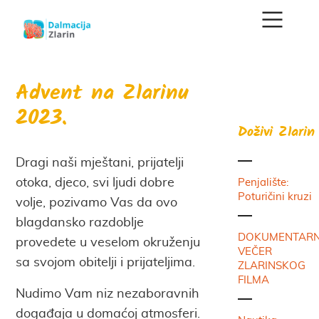
Advent na Zlarinu
2023.
Doživi Zlarin
Dragi naši mještani, prijatelji
otoka, djeco, svi ljudi dobre
Penjalište:
Poturičini kruzi
volje, pozivamo Vas da ovo
blagdansko razdoblje
DOKUMENTAR
provedete u veselom okruženju
VEČER
sa svojom obitelji i prijateljima.
ZLARINSKOG
FILMA
Nudimo Vam niz nezaboravnih
događaja u domaćoj atmosferi.