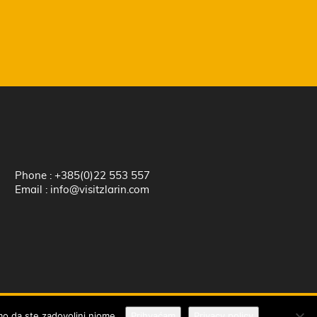
Phone : +385(0)22 553 557
Email : info@visitzlarin.com
Zatvorite
emo da ste zadovoljni njome.
Prihvaćam
Privacy policy