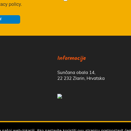
vacy policy.
Informacije
Sunčana obala 14,
22 232 Zlarin, Hrvatska
tnosti
li najbolje iskustvo!
Više informacija
a našoj web-lokaciji. Ako nastavite koristiti ovu stranicu pretpostavit ć