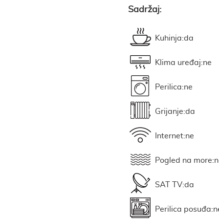
Sadržaj:
Kuhinja:da
Klima uređaj:ne
Perilica:ne
Grijanje:da
Internet:ne
Pogled na more:n
SAT TV:da
Perilica posuđa:n