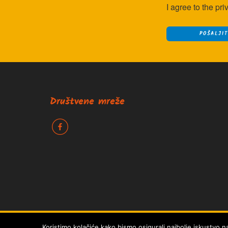
I agree to the
pri
Društvene mreže
k
Izrada web stranica Epepe agencija za marketing
|
Pravila Priva
Naša web stranica koristi kolačiće kako bi vam osigura
Koristimo kolačiće kako bismo osigurali najbolje iskustvo n