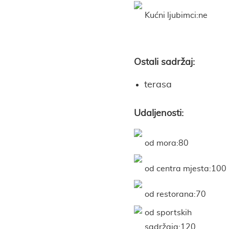
Kućni ljubimci:ne
Ostali sadržaj:
terasa
Udaljenosti:
od mora:80
od centra mjesta:100
od restorana:70
od sportskih
sadržaja:120