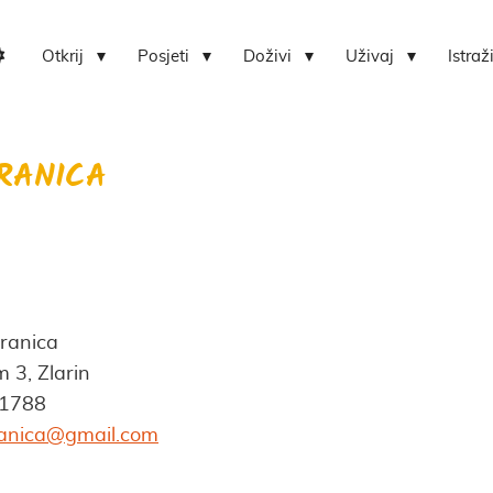
Otkrij
Posjeti
Doživi
Uživaj
Istraž
Lokvica-centar bioraznolikosti otoka Zlarina
Hrvatski centar koralja Zlarin
RANICA
Branica
 3, Zlarin
91788
anica@gmail.com