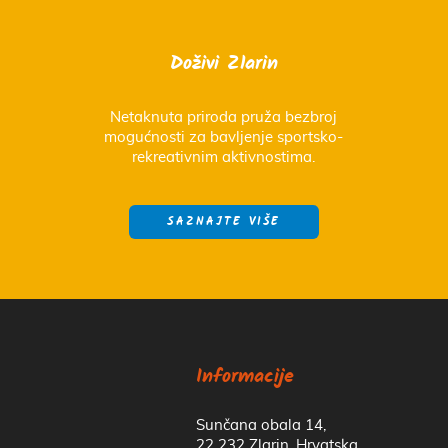
Doživi Zlarin
Netaknuta priroda pruža bezbroj
mogućnosti za bavljenje sportsko-
rekreativnim aktivnostima.
SAZNAJTE VIŠE
Informacije
Sunčana obala 14,
22 232 Zlarin, Hrvatska