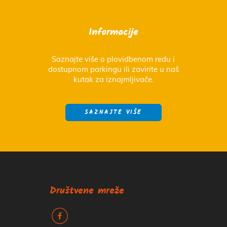
Informacije
Saznajte više o plovidbenom redu i
dostupnom parkingu ili zavirite u naš
kutak za iznajmljivače.
SAZNAJTE VIŠE
Društvene mreže
k