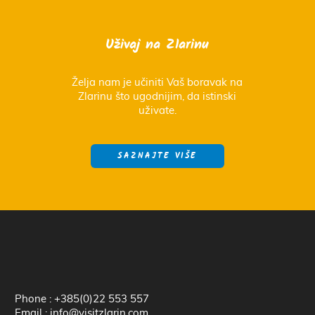
Uživaj na Zlarinu
Želja nam je učiniti Vaš boravak na
Zlarinu što ugodnijim, da istinski
uživate.
SAZNAJTE VIŠE
Phone : +385(0)22 553 557
Email : info@visitzlarin.com