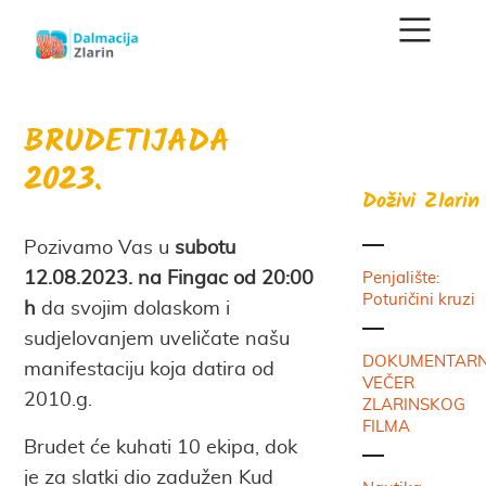
BRUDETIJADA
2023.
Doživi Zlarin
Pozivamo Vas u
subotu
12.08.2023. na Fingac
od 20:00
Penjalište:
Poturičini kruzi
h
da svojim dolaskom i
sudjelovanjem uveličate našu
DOKUMENTAR
manifestaciju koja datira od
VEČER
2010.g.
ZLARINSKOG
FILMA
Brudet će kuhati 10 ekipa, dok
je za slatki dio zadužen Kud