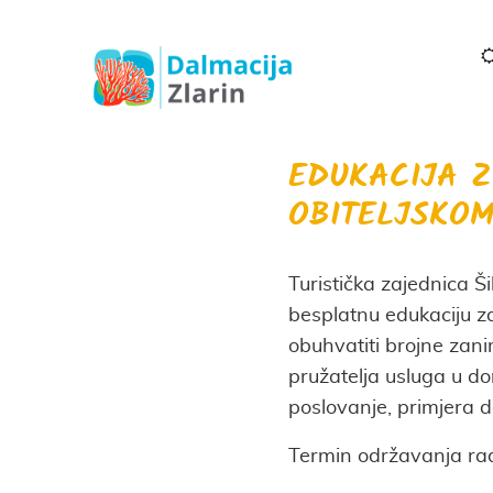
EDUKACIJA Z
OBITELJSKO
Turistička zajednica 
besplatnu edukaciju za
obuhvatiti brojne zan
pružatelja usluga u do
poslovanje, primjera d
Termin održavanja radi