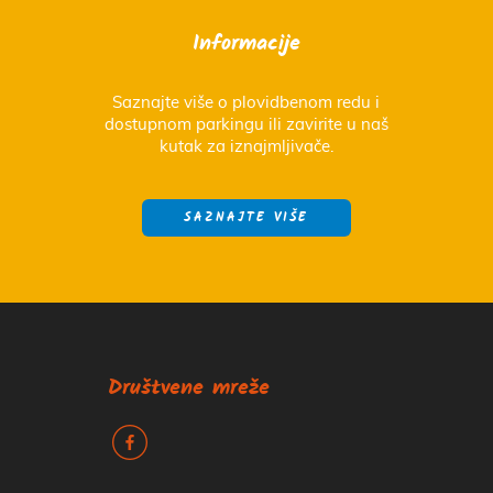
Informacije
Saznajte više o plovidbenom redu i
dostupnom parkingu ili zavirite u naš
kutak za iznajmljivače.
SAZNAJTE VIŠE
Društvene mreže
k