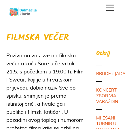
FILMSKA VEČER
Otkrij
Pozivamo vas sve na filmsku
večer u kuću Šare u četvrtak
21.5. s početkom u 19:00 h. Film
BRUDETIJADA
I Swear, koji je u hrvatskom
prijevodu dobio naziv Sve po
KONCERT
spisku, snimljen je prema
ZBOR VIA
VARAŽDIN
istinitoj priči, a hvale ga i
publika i filmski kritičari. U
MIJEŠANI
pozadini ovog toplog i humorom
TURNIR U
prožetog filma krije se ozbiljna