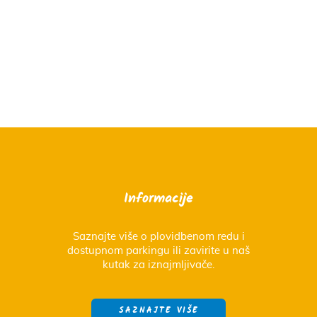
Informacije
Saznajte više o plovidbenom redu i
dostupnom parkingu ili zavirite u naš
kutak za iznajmljivače.
SAZNAJTE VIŠE