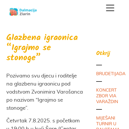
Glazbena igraonica
“Igrajmo se
Otkrij
stonoge”
BRUDETIJADA
Pozivamo svu djecu i roditelje
na glazbenu igraonicu pod
KONCERT
vodstvom Zvonimira Varošanca
ZBOR VIA
po nazivom “Igrajmo se
VARAŽDIN
stonoge”.
MIJEŠANI
Četvrtak 7.8.2025. s početkom
TURNIR U