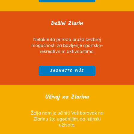
Doživi Zlarin
Netaknuta priroda pruža bezbroj
mogućnosti za bavljenje sportsko-
rekreativnim aktivnostima.
SAZNAJTE VIŠE
Uživaj na Zlarinu
Želja nam je učiniti Vaš boravak na
Zlarinu što ugodnijim, da istinski
uživate.