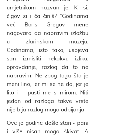
umjetnikom nazvan je: Ki si,
čigov si i ča činiš? “Godinama
već Boris Gregov mene
nagovara da napravim izložbu
u zlarinskom muzeju.
Godinama, isto tako, uspjeva
san izmisliti nekakvu izliku,
opravdanje, razlog da to ne
napravim. Ne zbog toga šta je
meni lino, jer mi se ne da, jer je
lito i – pusti me s mirom. Niti
jedan od razloga takve vrste
nije bija razlog moga odbijanja.
Ove je godine došlo stani- pani
i više nisan moga škivat. A