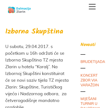
Izborna Skupština
Novosti
U subotu, 29.04.2017. s
početkom u 16h održati će se
Izborna Skupština TZ mjesta
BRUDETIJADA
Zlarin u hotelu “Koralj”. Na
Izbornoj Skupštini konstituirat
KONCERT
će se novi saziv tijela TZ mjesta
ZBOR VIA
VARAŽDIN
Zlarin: Skupštine, Turističkog
vijeća i Nadzornog odbora, za
MIJEŠANI
četverogodišnje mandatno
TURNIR U
razdoblje.