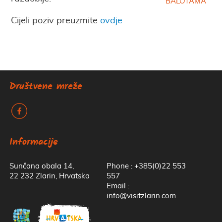
BALOTAMA
Cijeli poziv preuzmite
ovdje
Društvene mreže
k
Informacije
Sunčana obala 14,
Phone : +385(0)22 553
22 232 Zlarin, Hrvatska
557
Email :
info@visitzlarin.com