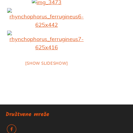
[SHOW SLIDESHOW]
Društvene mreže
k