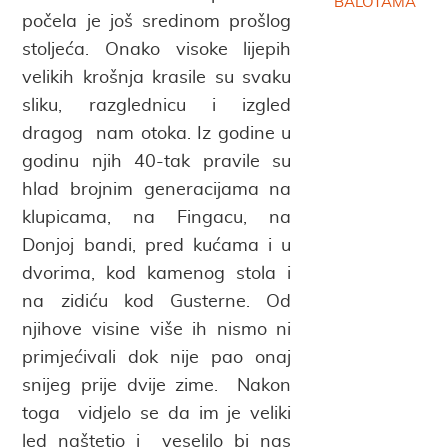
BALOTAMA
počela je još sredinom prošlog
stoljeća. Onako visoke lijepih
velikih krošnja krasile su svaku
sliku, razglednicu i izgled
dragog nam otoka. Iz godine u
godinu njih 40-tak pravile su
hlad brojnim generacijama na
klupicama, na Fingacu, na
Donjoj bandi, pred kućama i u
dvorima, kod kamenog stola i
na zidiću kod Gusterne. Od
njihove visine više ih nismo ni
primjećivali dok nije pao onaj
snijeg prije dvije zime. Nakon
toga vidjelo se da im je veliki
led naštetio i veselilo bi nas