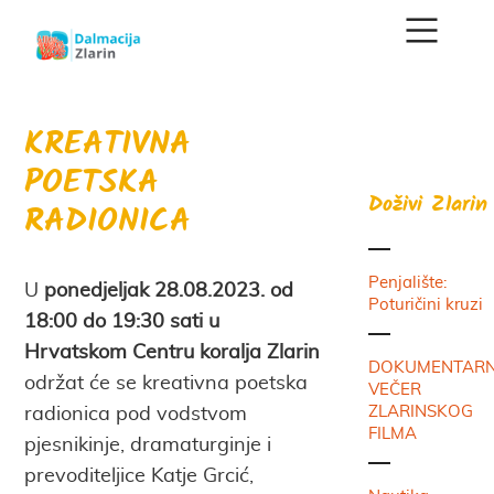
KREATIVNA
POETSKA
Doživi Zlarin
RADIONICA
Penjalište:
U
ponedjeljak 28.08.2023. od
Poturičini kruzi
18:00 do 19:30 sati u
Hrvatskom Centru koralja Zlarin
DOKUMENTAR
održat će se kreativna poetska
VEČER
ZLARINSKOG
radionica pod vodstvom
FILMA
pjesnikinje, dramaturginje i
prevoditeljice Katje Grcić,