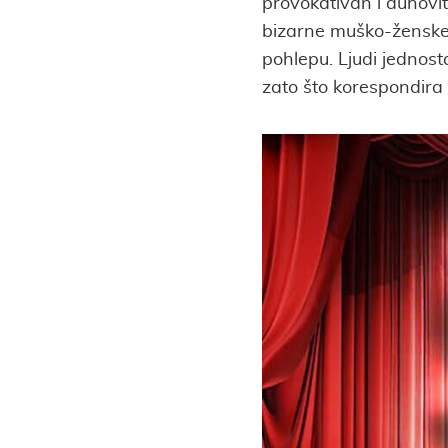
provokativan i duhovit
bizarne muško-ženske 
pohlepu. Ljudi jednosta
zato što korespondira