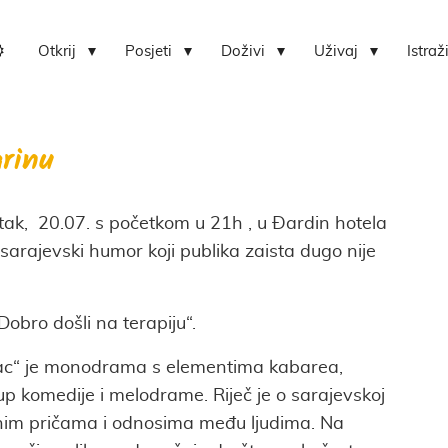
Otkrij
Posjeti
Doživi
Uživaj
Istraž
Lokvica-centar bioraznolikosti otoka Zlarina
Hrvatski centar koralja Zlarin
rinu
etak, 20.07. s početkom u 21h , u Đardin hotela
 sarajevski humor koji publika zaista dugo nije
Dobro došli na terapiju“.
ac“ je monodrama s elementima kabarea,
up komedije i melodrame. Riječ je o sarajevskoj
čnim pričama i odnosima među ljudima. Na