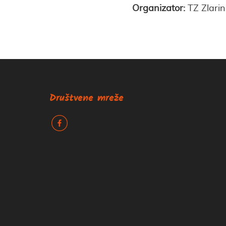
Organizator:
TZ Zlarin
Društvene mreže
k