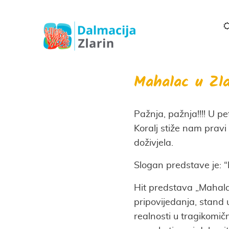
Mahalac u Zla
Pažnja, pažnja!!!! U p
Koralj stiže nam pravi
doživjela.
Slogan predstave je: “
Hit predstava „Mahal
pripovijedanja, stand 
realnosti u tragikomi