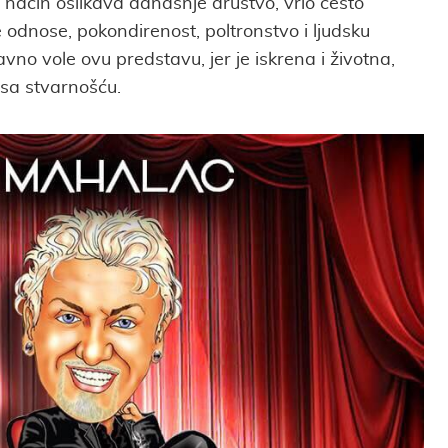
 način oslikava današnje društvo, vrlo često
odnose, pokondirenost, poltronstvo i ljudsku
vno vole ovu predstavu, jer je iskrena i životna,
 sa stvarnošću.