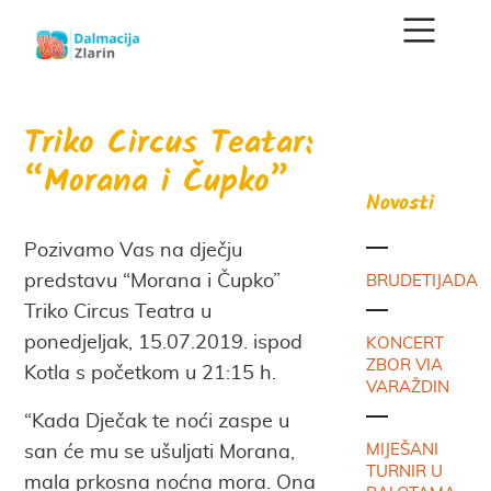
Triko Circus Teatar:
“Morana i Čupko”
Novosti
Pozivamo Vas na dječju
predstavu “Morana i Čupko”
BRUDETIJADA
Triko Circus Teatra u
ponedjeljak, 15.07.2019. ispod
KONCERT
ZBOR VIA
Kotla s početkom u 21:15 h.
VARAŽDIN
“Kada Dječak te noći zaspe u
MIJEŠANI
san će mu se ušuljati Morana,
TURNIR U
mala prkosna noćna mora. Ona