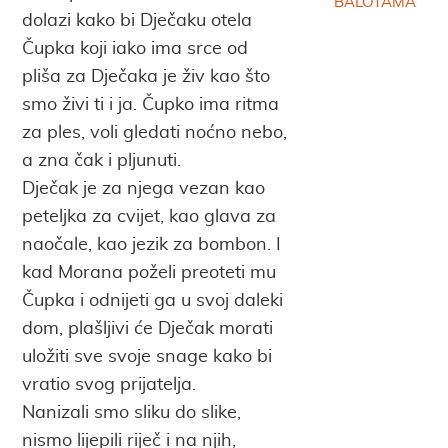
BALOTAMA
dolazi kako bi Dječaku otela
Čupka koji iako ima srce od
pliša za Dječaka je živ kao što
smo živi ti i ja. Čupko ima ritma
za ples, voli gledati noćno nebo,
a zna čak i pljunuti.
Dječak je za njega vezan kao
peteljka za cvijet, kao glava za
naočale, kao jezik za bombon. I
kad Morana poželi preoteti mu
Čupka i odnijeti ga u svoj daleki
dom, plašljivi će Dječak morati
uložiti sve svoje snage kako bi
vratio svog prijatelja.
Nanizali smo sliku do slike,
nismo lijepili riječ i na njih,