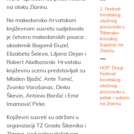
na otoku Zlarinu.
2. Festival
hrvatskog
Na makedonsko-hrvatskom
otočnog
proizvoda u
književnom susretu sudjelovalo
Šibensko-
je četvero makedonskih pisaca:
kninskoj
županiji na
akademik Bogomil Đuzel,
Zlarinu
Elizabeta Šeleva, Liljana Dirjan i
Robert Alađozovski. Hrvatsku
HOP: Drugi
književnu scenu predstavljali su
Festival
Mladen Bjažić, Ante Tomić,
hrvatskog
otočnog
Zvonko Varošanac, Dinko
proizvoda u
Škevin, Antonio Barišić i Emir
petak i subotu
Imamović Pirke.
na Zlarinu
Književni susreti su održani u
organizaciji TZ Grada Šibenika i