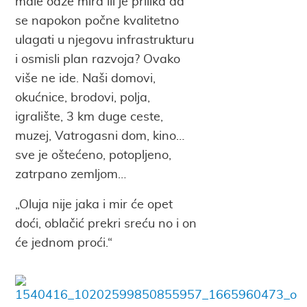
male oaze mira ili je prilika da
se napokon počne kvalitetno
ulagati u njegovu infrastrukturu
i osmisli plan razvoja? Ovako
više ne ide. Naši domovi,
okućnice, brodovi, polja,
igralište, 3 km duge ceste,
muzej, Vatrogasni dom, kino…
sve je oštećeno, potopljeno,
zatrpano zemljom…
„Oluja nije jaka i mir će opet
doći, oblačić prekri sreću no i on
će jednom proći.“