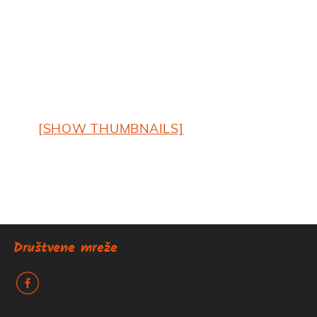
[SHOW THUMBNAILS]
Društvene mreže
k