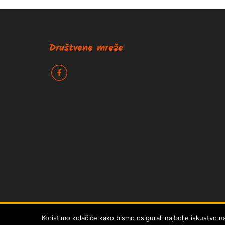
Društvene mreže
k
Izrada web stranica Epepe agencija za marketing
|
Pravila Priva
Naša web stranica koristi kolačiće kako bi vam osigura
Koristimo kolačiće kako bismo osigurali najbolje iskustvo n