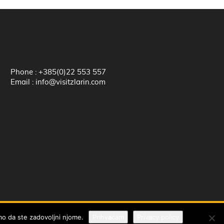
Phone : +385(0)22 553 557
Email : info@visitzlarin.com
Zatvorite
emo da ste zadovoljni njome.
Prihvaćam
Privacy policy