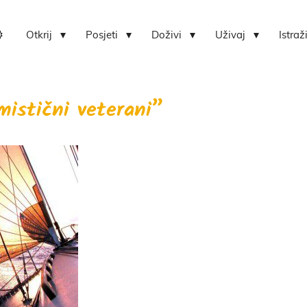
Otkrij
Posjeti
Doživi
Uživaj
Istraž
Lokvica-centar bioraznolikosti otoka Zlarina
Hrvatski centar koralja Zlarin
istični veterani”