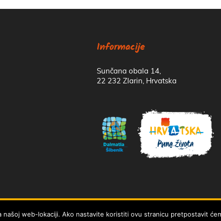
Informacije
Sunčana obala 14,
22 232 Zlarin, Hrvatska
tnosti
li najbolje iskustvo!
Više informacija
a našoj web-lokaciji. Ako nastavite koristiti ovu stranicu pretpostavit ć