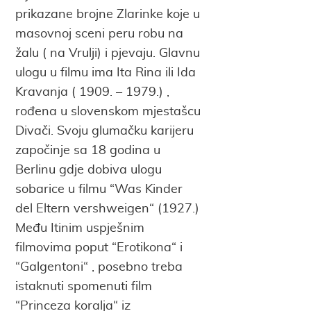
prikazane brojne Zlarinke koje u
masovnoj sceni peru robu na
žalu ( na Vrulji) i pjevaju. Glavnu
ulogu u filmu ima Ita Rina ili Ida
Kravanja ( 1909. – 1979.) ,
rođena u slovenskom mjestašcu
Divači. Svoju glumačku karijeru
započinje sa 18 godina u
Berlinu gdje dobiva ulogu
sobarice u filmu “Was Kinder
del Eltern vershweigen“ (1927.)
Među Itinim uspješnim
filmovima poput “Erotikona“ i
“Galgentoni“ , posebno treba
istaknuti spomenuti film
“Princeza koralja“ iz