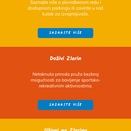
Saznajte više o plovidbenom redu i
dostupnom parkingu ili zavirite u naš
kutak za iznajmljivače.
SAZNAJTE VIŠE
Doživi Zlarin
Netaknuta priroda pruža bezbroj
mogućnosti za bavljenje sportsko-
rekreativnim aktivnostima.
SAZNAJTE VIŠE