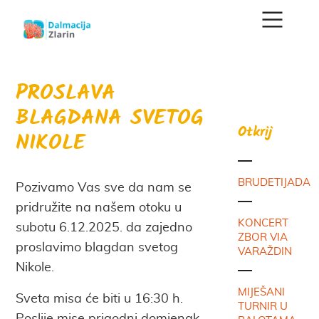
PROSLAVA
BLAGDANA SVETOG
Otkrij
NIKOLE
BRUDETIJADA
Pozivamo Vas sve da nam se
pridružite na našem otoku u
KONCERT
subotu 6.12.2025. da zajedno
ZBOR VIA
proslavimo blagdan svetog
VARAŽDIN
Nikole.
MIJEŠANI
Sveta misa će biti u 16:30 h.
TURNIR U