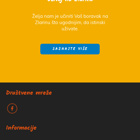
Uživaj na Zlarinu
Želja nam je učiniti Vaš boravak na
Zlarinu što ugodnijim, da istinski
uživate.
SAZNAJTE VIŠE
Društvene mreže
k
Informacije