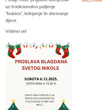
Poslije mise prigodni domjenak
BALOTAMA
uz tradicionalno paljenje
“bubica”, kolojanje te darivanje
djece.
Vidimo se!