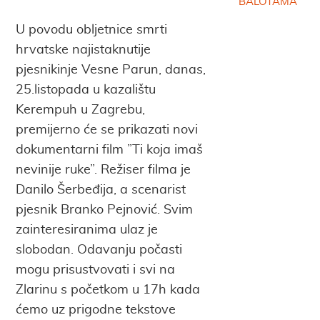
BALOTAMA
U povodu obljetnice smrti
hrvatske najistaknutije
pjesnikinje Vesne Parun, danas,
25.listopada u kazalištu
Kerempuh u Zagrebu,
premijerno će se prikazati novi
dokumentarni film ”Ti koja imaš
nevinije ruke”. Režiser filma je
Danilo Šerbeđija, a scenarist
pjesnik Branko Pejnović. Svim
zainteresiranima ulaz je
slobodan. Odavanju počasti
mogu prisustvovati i svi na
Zlarinu s početkom u 17h kada
ćemo uz prigodne tekstove