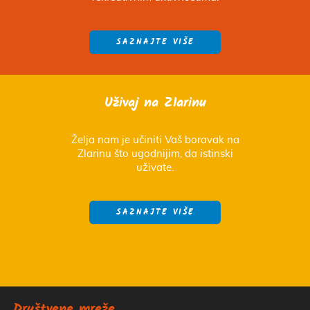
SAZNAJTE VIŠE
Uživaj na Zlarinu
Želja nam je učiniti Vaš boravak na
Zlarinu što ugodnijim, da istinski
uživate.
SAZNAJTE VIŠE
Društvene mreže