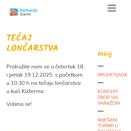
TEČAJ
LONČARSTVA
Otkrij
Pridružite nam se u četvrtak 18.
i petak 19.12.2025. s početkom
BRUDETIJADA
u 10:30 h na tečaju lončarstva
u kući Kažerma.
KONCERT
ZBOR VIA
VARAŽDIN
Vidimo se!
MIJEŠANI
TURNIR U