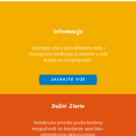
Informacije
Saznajte više o plovidbenom redu i
dostupnom parkingu ili zavirite u naš
kutak za iznajmljivače.
SAZNAJTE VIŠE
Doživi Zlarin
Netaknuta priroda pruža bezbroj
mogućnosti za bavljenje sportsko-
rekreativnim aktivnostima.