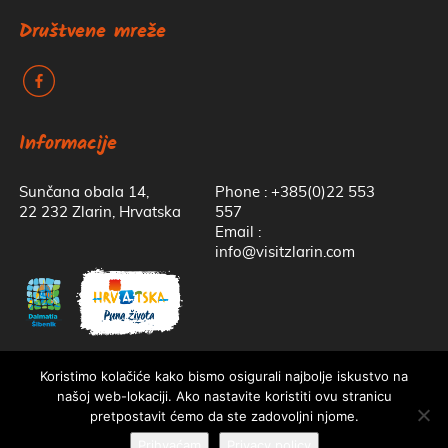
Društvene mreže
k
Informacije
Sunčana obala 14,
Phone : +385(0)22 553
22 232 Zlarin, Hrvatska
557
Email :
info@visitzlarin.com
Koristimo kolačiće kako bismo osigurali najbolje iskustvo na
našoj web-lokaciji. Ako nastavite koristiti ovu stranicu
pretpostavit ćemo da ste zadovoljni njome.
Izrada web stranica Epepe agencija za marketing
|
Pravila Privatnosti
Prihvaćam
Privacy policy
Naša web stranica koristi kolačiće kako bi vam osigurali najbolje