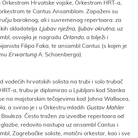
e s Orkestrom Hrvatske vojske, Orkestrom HRT-a,
orkestrom te Cantus Ansamblom. Zapaženi su
ručju baroknog, ali i suvremenog repertoara: za
kih skladatelja
Ljubav nježna, ljubav okrutna
, uz
mbl, osvojila je nagradu
Orlando
, a bilježi i
ijanista Filipa Faka, te ansambl Cantus (s kojim je
amu
Erwartung
A. Schoenberga).
od vodećih hrvatskih solista na trubi i solo trubač
HRT-a, trubu je diplomirao u Ljubljani kod Stanka
se na majstorskim tečajevima kod Johna Wallacea,
la, a svirao je i u Orkestru mladih
Gustav Mahler
Bouleza. Često tražen za izvedbe repertoara od
glazbe, redovito nastupa uz ansambl Cantus i
bl, Zagrebačke soliste, matični orkestar, kao i sve