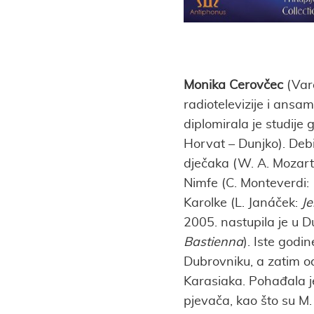
Monika Cerovčec
(Var
radiotelevizije i ans
diplomirala je studije 
Horvat – Dunjko). Deb
dječaka (W. A. Mozar
Nimfe (C. Monteverdi:
Karolke (L. Janáček:
Je
2005. nastupila je u D
Bastienna
). Iste godi
Dubrovniku, a zatim od
Karasiaka. Pohađala je
pjevača, kao što su M.