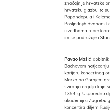
značajnije hrvatske o
hrvatsku glazbu, te su
Papandopula i Kelemen
Posljednjih dvanaest
izvedbama repertoara z
im se pridružuje i Sta
Pavao Mašić
, dobitni
Bachovom natjecanju o
karijeru koncertnog or
Marka na Gornjem grad
sviranja orgulja koja se
1359. g. Usporedno dj
akademiji u Zagrebu g
koncertira diljem Rusij