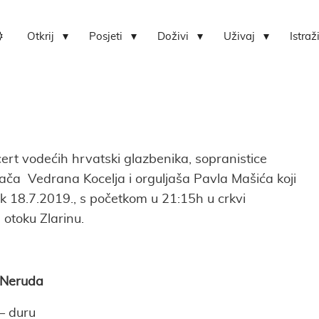
Otkrij
Posjeti
Doživi
Uživaj
Istraž
Lokvica-centar bioraznolikosti otoka Zlarina
Hrvatski centar koralja Zlarin
rt vodećih hrvatski glazbenika, sopranistice
ača Vedrana Kocelja i orguljaša Pavla Mašića koji
ak 18.7.2019., s početkom u 21:15h u crkvi
otoku Zlarinu.
 Neruda
– duru