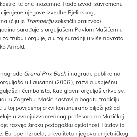
rkestre, te one inozemne. Rado izvodi suvremenu
 cijenjene njegove izvedbe Bjelinskog,
a (čiju je
Tromberiju
solistički praizveo).
 godina surađuje s orguljašem Pavlom Mašićem u
a trubu i orgulje, a u toj suradnji u više navrata
nko Arnold.
k nagrade
Grand Prix Bach
i nagrade publike na
rguljaša u Lausanni (2006.), razvija uspješnu
guljaša i čembalista. Kao glavni orguljaš crkve sv.
u u Zagrebu, Mašić nastavlja bogatu tradiciju
 u toj povijesnoj crkvi kontinuirano bilježi još od
eluje u zvanjuizvanrednog profesora na Muzičkoj
dje razvija široku pedagošku djelatnost. Redovito
e, Europe i Izraela, a kvaliteta njegova umjetničkog