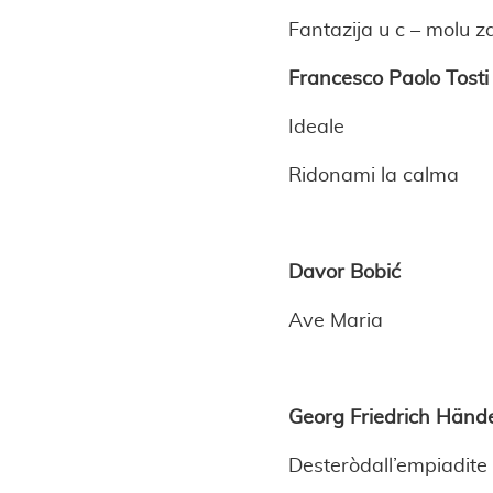
Fantazija u c – molu za
Francesco Paolo Tosti
Ideale
Ridonami la calma
Davor Bobić
Ave Maria
Georg Friedrich Händ
Desteròdall’empiadite