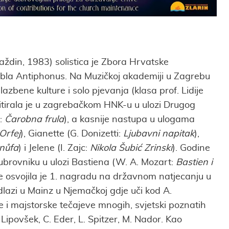
aždin, 1983) solistica je Zbora Hrvatske
ambla Antiphonus. Na Muzičkoj akademiji u Zagrebu
glazbene kulture i solo pjevanja (klasa prof. Lidije
itirala je u zagrebačkom HNK-u u ulozi Drugog
t:
Čarobna frula
), a kasnije nastupa u ulogama
Orfej
), Gianette (G. Donizetti:
Ljubavni napitak
),
nůfa
) i Jelene (I. Zajc:
Nikola Šubić Zrinski
). Godine
ubrovniku u ulozi Bastiena (W. A. Mozart:
Bastien i
ne osvojila je 1. nagradu na državnom natjecanju u
lazi u Mainz u Njemačkoj gdje uči kod A.
 i majstorske tečajeve mnogih, svjetski poznatih
 Lipovšek, C. Eder, L. Spitzer, M. Nador. Kao