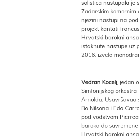
solistica nastupala j
Zadarskim komornim 
njezini nastupi na pod
projekt kantati francus
Hrvatski barokni ansa
istaknute nastupe uz p
2016. izvela monodr
Vedran Kocelj
, jedan 
Simfonijskog orkestra 
Arnolda. Usavršavao 
Bo Nilsona i Eda Carro
pod vodstvom Pierrea 
baroka do suvremene 
Hrvatski barokni ansam