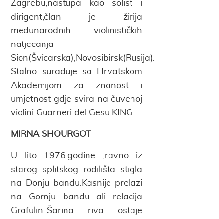
Zagrebu,nastupa kao solist i
dirigent,član je žirija
međunarodnih violinističkih
natjecanja
Sion(Švicarska),Novosibirsk(Rusija).
Stalno surađuje sa Hrvatskom
Akademijom za znanost i
umjetnost gdje svira na čuvenoj
violini Guarneri del Gesu KING.
MIRNA SHOURGOT
U lito 1976.godine ,ravno iz
starog splitskog rodilišta stigla
na Donju bandu.Kasnije prelazi
na Gornju bandu ali relacija
Grafulin-Šarina riva ostaje