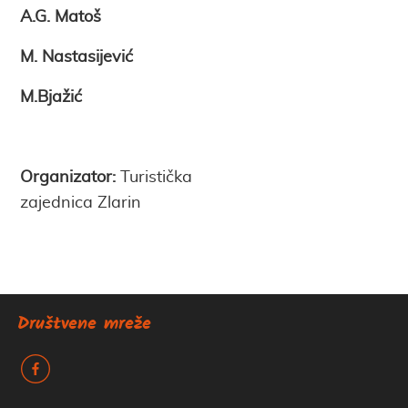
A.G. Matoš
M. Nastasijević
M.Bjažić
Organizator:
Turistička
zajednica Zlarin
Društvene mreže
k