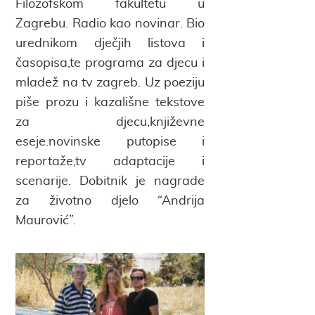
Filozofskom fakultetu u
Zagrebu. Radio kao novinar. Bio
urednikom dječjih listova i
časopisa,te programa za djecu i
mladež na tv zagreb. Uz poeziju
piše prozu i kazališne tekstove
za djecu,književne
eseje.novinske putopise i
reportaže,tv adaptacije i
scenarije. Dobitnik je nagrade
za životno djelo “Andrija
Maurović”.