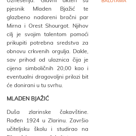
Uznesenja. Glavni akteri su
BALOTAMA
pjesnik Mladen Bjažić te
glazbeno nadareni bračni par
Mirna i Orest Shourgot. Njihov
cilj je svojim talentom pomoći
prikupiti potrebna sredstva za
obnovu crkvenih orgulja. Dakle,
sav prihod od ulaznica čija je
cijena simboličnih 20,00 kao i
eventualni dragovoljni prilozi bit
će donirani u tu svrhu.
MLADEN BJAŽIĆ
Duša zlarinske čakavštine.
Rođen 1924 u Zlarinu. Završio
učiteljsku školu i studirao na