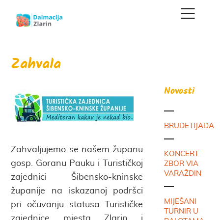
Zahvala
Novosti
BRUDETIJADA
Zahvaljujemo se našem županu
KONCERT
gosp. Goranu Pauku i Turističkoj
ZBOR VIA
VARAŽDIN
zajednici Šibensko-kninske
županije na iskazanoj podršci
MIJEŠANI
pri očuvanju statusa Turističke
TURNIR U
zajednice mjesta Zlarin i