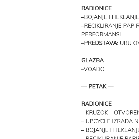
RADIONICE
–
BOJANJE I HEKLANJ
–
RECIKLIRANJE PAPI
PERFORMANSI
–
PREDSTAVA:
UBU O
GLAZBA
–
VOADO
— PETAK —
RADIONICE
–
KRUŽOK – OTVOREN
–
UPCYCLE IZRADA N
–
BOJANJE I HEKLAN