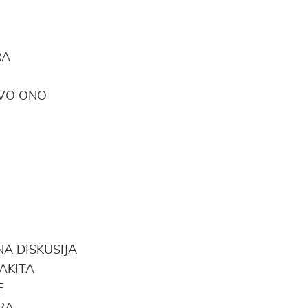
E
RA
VO ONO
A DISKUSIJA
AKITA
JE