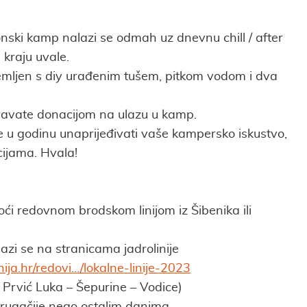
onski kamp nalazi se odmah uz dnevnu chill / after
kraju uvale.
mljen s diy urađenim tušem, pitkom vodom i dva
ravate donacijom na ulazu u kamp.
e u godinu unaprijeđivati vaše kampersko iskustvo,
ijama. Hvala!
ći redovnom brodskom linijom iz Šibenika ili
zi se na stranicama jadrolinije
nija.hr/redovi…/lokalne-linije-2023
– Prvić Luka – Šepurine – Vodice)