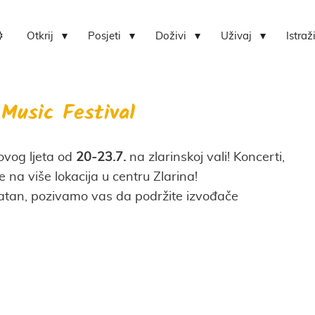
Otkrij
Posjeti
Doživi
Uživaj
Istraž
Lokvica-centar bioraznolikosti otoka Zlarina
Hrvatski centar koralja Zlarin
 Music Festival
vog ljeta od
20-23.7.
na zlarinskoj vali! Koncerti,
 na više lokacija u centru Zlarina!
atan, pozivamo vas da podržite izvođače