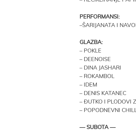
–
RECIKLIRANJE PAP
PERFORMANSI:
–
ŠARIJANATA I NAV
GLAZBA:
– POKLE
–
DEENOISE
–
DINA JASHARI
–
ROKAMBOL
–
IDEM
–
DENIS KATANEC
–
ÐUTKO I PLODOVI 
–
POPODNEVNI CHILL 
— SUBOTA —