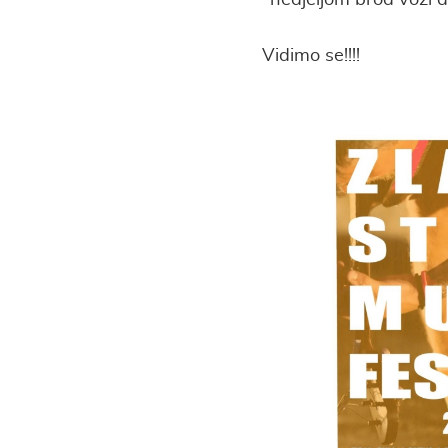
*nedjeljom brod vozi 
Vidimo se!!!!