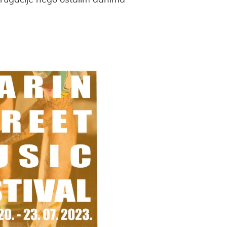
drugačije nego ostalim danima