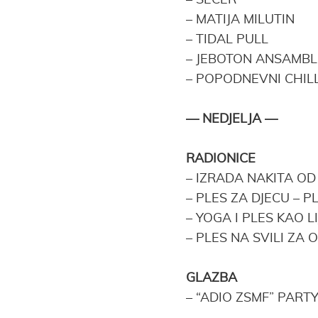
–
ŠEĆER
–
MATIJA MILUTIN
–
TIDAL PULL
–
JEBOTON ANSAMB
–
POPODNEVNI CHILL
— NEDJELJA —
RADIONICE
–
IZRADA NAKITA OD
–
PLES ZA DJECU – 
–
YOGA I PLES KAO L
–
PLES NA SVILI ZA 
GLAZBA
– “ADIO ZSMF” PART