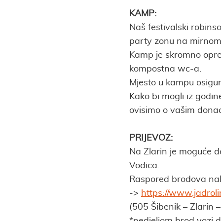
KAMP:
Naš festivalski robins
party zonu na mirnom 
Kamp je skromno opre
kompostna wc-a.
Mjesto u kampu osigu
Kako bi mogli iz godin
ovisimo o vašim donac
PRIJEVOZ:
Na Zlarin je moguće do
Vodica.
Raspored brodova nala
->
https://www.jadroli
(505 Šibenik – Zlarin 