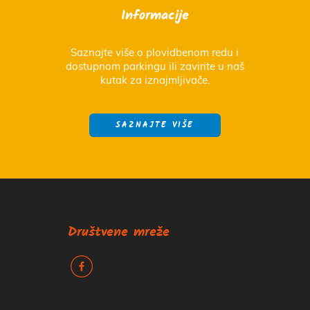
Informacije
Saznajte više o plovidbenom redu i
dostupnom parkingu ili zavirite u naš
kutak za iznajmljivače.
SAZNAJTE VIŠE
Društvene mreže
k