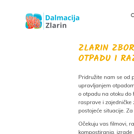
ZLARIN ZBO
OTPADU I RA
Pridružite nam se od p
upravljanjem otpadom n
o otpadu na otoku do h
rasprave i zajedničke 
postojeće situacije. Za 
Očekuju vas filmovi, r
kompostiranja, izrade