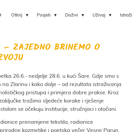
Otkrij
Posjeti
Doživi
Uživaj
Istraž
Lokvica-centar bioraznolikosti otoka Zlarina
Hrvatski centar koralja Zlarin
R – ZAJEDNO BRINEMO O
ZVOJU
etka 26.6.- nedjelje 28.6. u kući Šare. Gdje smo s
a Zlarinu i kako dalje – od rezultata istraživanja
olističkog pristupa i primjera dobre prakse. Kroz
zaključke tražimo sljedeće korake i rješenje
stolom se očekuju institucije, stručnjaci i otočani.
adionice prenamjene tekstila, radionice
 prirodne kozmetike i poetska večer Vesne Parun.