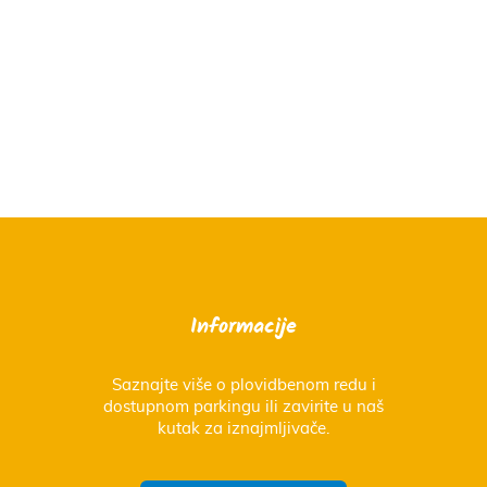
Informacije
Saznajte više o plovidbenom redu i
dostupnom parkingu ili zavirite u naš
kutak za iznajmljivače.