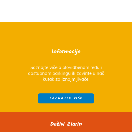
Informacije
Saznajte više o plovidbenom redu i
dostupnom parkingu ili zavirite u naš
kutak za iznajmljivače.
SAZNAJTE VIŠE
Doživi Zlarin