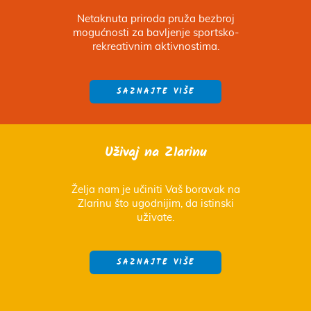
Netaknuta priroda pruža bezbroj
mogućnosti za bavljenje sportsko-
rekreativnim aktivnostima.
SAZNAJTE VIŠE
Uživaj na Zlarinu
Želja nam je učiniti Vaš boravak na
Zlarinu što ugodnijim, da istinski
uživate.
SAZNAJTE VIŠE